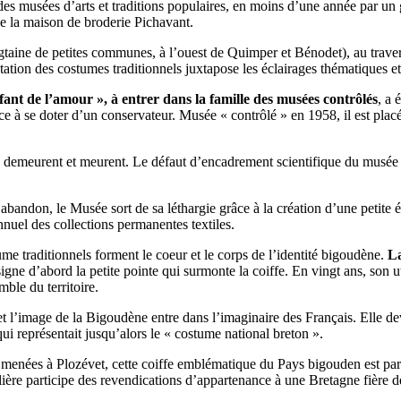
 musées d’arts et traditions populaires, en moins d’une année par un g
de la maison de broderie Pichavant.
ingtaine de petites communes, à l’ouest de Quimper et Bénodet), au traver
entation des costumes traditionnels juxtapose les éclairages thématique
nfant de l’amour », à entrer dans la famille des musées contrôlés
, a 
ce à se doter d’un conservateur
. Musée « contrôlé » en 1958, il est
placé
s demeurent et meurent. Le défaut d’encadrement scientifique du musée e
abandon, le Musée sort de sa léthargie
grâce à la création d’une petite 
uel des collections permanentes textiles.
tume traditionnels forment le coeur et le corps de l’identité bigoudène.
La
 d’abord la petite pointe qui surmonte la coiffe. En vingt ans, son utili
ble du territoire.
et l’image de la Bigoudène entre dans l’imaginaire des Français. Elle devi
qui représentait jusqu’alors le « costume national breton ».
s menées à Plozévet, cette coiffe emblématique du Pays bigouden est pa
lière participe des revendications d’appartenance à une Bretagne fière de 