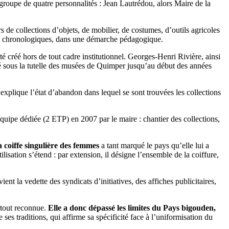
roupe de quatre personnalités : Jean Lautrédou, alors Maire de la
s de collections d’objets, de mobilier, de costumes, d’outils agricoles
s et chronologiques, dans une démarche pédagogique.
été créé hors de tout cadre institutionnel.
Georges‐Henri Rivière, ainsi
 sous la tutelle
des musées de Quimper jusqu’au début des années
xplique l’état d’abandon dans lequel se sont trouvées les collections
équipe dédiée (2 ETP) en 2007 par le maire : chantier des collections,
 coiffe singulière des femmes
a tant marqué le pays qu’elle lui a
sation s’étend : par extension, il désigne l’ensemble de la coiffure,
ent la vedette des syndicats d’initiatives, des affiches publicitaires,
rtout reconnue.
Elle a donc dépassé les limites du Pays bigouden,
ses traditions, qui affirme sa spécificité face à l’uniformisation du