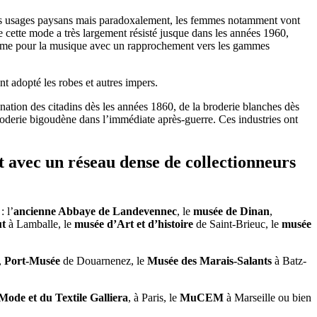
 les usages paysans mais paradoxalement, les femmes notamment vont
 cette mode a très largement résisté jusque dans les années 1960,
de même pour la musique avec un rapprochement vers les gammes
nt adopté les robes et autres impers.
nation des citadins dès les années 1860, de la broderie blanches dès
broderie bigoudène dans l’immédiate après-guerre. Ces industries ont
et avec un réseau dense de collectionneurs
: l’
ancienne Abbaye de Landevennec
, le
musée de Dinan
,
t
à Lamballe, le
musée d’Art et d’histoire
de Saint-Brieuc, le
musée
,
Port-Musée
de Douarnenez, le
Musée des Marais-Salants
à Batz-
Mode et du Textile Galliera
, à Paris, le
MuCEM
à Marseille ou bien