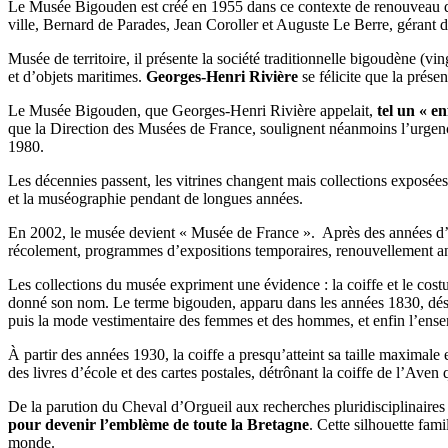
Le Musée Bigouden est créé en 1955 dans ce contexte de renouveau des
ville, Bernard de Parades, Jean Coroller et Auguste Le Berre, gérant 
Musée de territoire, il présente la société traditionnelle bigoudène (v
et d’objets maritimes.
Georges-Henri Rivière
se félicite que la prés
Le Musée Bigouden, que Georges-Henri Rivière appelait,
tel un « e
que la Direction des Musées de France, soulignent néanmoins
l’urgen
1980.
Les décennies passent,
les vitrines changent mais collections exposée
et la muséographie pendant de longues années.
En 2002, le musée devient « Musée de France ».
Après des années d’
récolement, programmes d’expositions temporaires, renouvellement ann
Les collections du musée
expriment une évidence
: la coiffe et le cos
donné son nom. Le terme bigouden, apparu dans les années 1830, désigne
puis la mode vestimentaire des femmes et des hommes, et enfin l’ensem
À partir des années 1930, la coiffe a presqu’atteint sa taille maximale 
des livres d’école et des cartes postales, détrônant la coiffe de l’Aven 
De la parution du Cheval d’Orgueil aux recherches pluridisciplinaire
pour devenir l’emblème de toute la Bretagne
. Cette silhouette fami
monde.