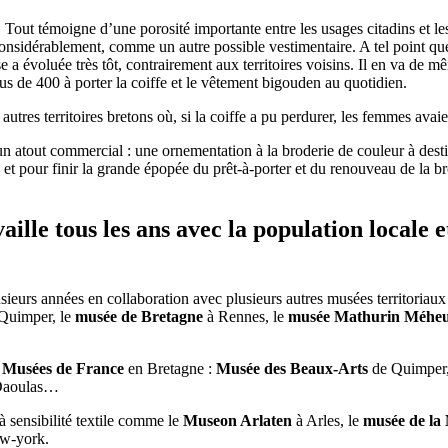
.
Tout témoigne d’une porosité importante entre les usages citadins et
onsidérablement, comme un autre possible vestimentaire. A tel point que
se a évoluée très tôt, contrairement aux territoires voisins. Il en va 
s de 400 à porter la coiffe et le vêtement bigouden au quotidien.
res territoires bretons où, si la coiffe a pu perdurer, les femmes avaie
un atout
commercial : une ornementation à la broderie de couleur à desti
0 et pour finir la grande épopée du prêt-à-porter et du renouveau de la 
ille tous les ans avec la population locale 
eurs années en collaboration avec plusieurs autres musées territoriaux 
Quimper, le
musée de Bretagne
à Rennes, le
musée Mathurin Méheu
s
Musées de France
en Bretagne :
Musée des Beaux-Arts
de Quimper
-Daoulas…
 sensibilité textile comme le
Museon Arlaten
à Arles, le
musée de la 
w-york.