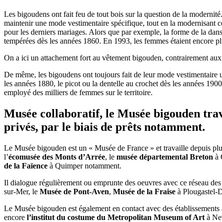
Les bigoudens ont fait feu de tout bois sur la question de la modernité
maintenir une mode vestimentaire spécifique, tout en la modernisant c
pour les derniers mariages. Alors que par exemple, la forme de la dan
tempérées dès les années 1860. En 1993, les femmes étaient encore plu
On a ici un
attachement fort
au vêtement bigouden, contrairement aux aut
De même, les bigoudens ont toujours
fait de leur mode vestimentaire 
les années 1880, le picot ou la dentelle au crochet dès les années 190
employé des milliers de femmes sur le territoire.
Musée collaboratif, le Musée bigouden trava
privés, par le biais de prêts notamment.
Le Musée bigouden est un « Musée de France » et travaille depuis plusi
l’
écomusée des Monts d’Arrée
, le
musée départemental Breton
à 
de la Faïence
à Quimper notamment.
Il dialogue régulièrement ou emprunte des oeuvres avec ce réseau de
sur-Mer, le
Musée de Pont-Aven
,
Musée de la Fraise
à Plougastel
Le Musée bigouden est également en contact avec des établissements à
encore
l’institut du costume du Metropolitan Museum of Art
à Ne